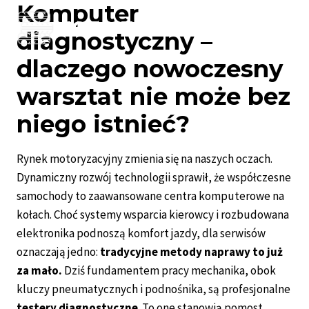
Komputer
Przejdź
MOTO-TARNOW.PL
do
diagnostyczny –
treści
dlaczego nowoczesny
warsztat nie może bez
niego istnieć?
Rynek motoryzacyjny zmienia się na naszych oczach.
Dynamiczny rozwój technologii sprawił, że współczesne
samochody to zaawansowane centra komputerowe na
kołach. Choć systemy wsparcia kierowcy i rozbudowana
elektronika podnoszą komfort jazdy, dla serwisów
oznaczają jedno:
tradycyjne metody naprawy to już
za mało.
Dziś fundamentem pracy mechanika, obok
kluczy pneumatycznych i podnośnika, są profesjonalne
testery diagnostyczne
. To one stanowią pomost