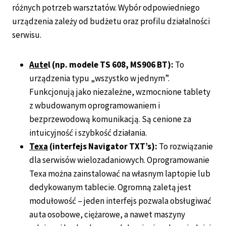
różnych potrzeb warsztatów. Wybór odpowiedniego
urządzenia zależy od budżetu oraz profilu działalności
serwisu.
Aute
l (np. modele TS 608, MS906 BT):
To
urządzenia typu „wszystko w jednym”.
Funkcjonują jako niezależne, wzmocnione tablety
z wbudowanym oprogramowaniem i
bezprzewodową komunikacją. Są cenione za
intuicyjność i szybkość działania.
Texa
(interfejs Navigator TXT’s):
To rozwiązanie
dla serwisów wielozadaniowych. Oprogramowanie
Texa można zainstalować na własnym laptopie lub
dedykowanym tablecie. Ogromną zaletą jest
modułowość – jeden interfejs pozwala obsługiwać
auta osobowe, ciężarowe, a nawet maszyny