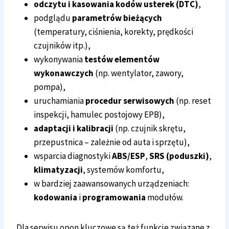
odczytu i kasowania kodów usterek (DTC)
,
podglądu
parametrów bieżących
(temperatury, ciśnienia, korekty, prędkości
czujników itp.),
wykonywania
testów elementów
wykonawczych
(np. wentylator, zawory,
pompa),
uruchamiania
procedur serwisowych
(np. reset
inspekcji, hamulec postojowy EPB),
adaptacji i kalibracji
(np. czujnik skrętu,
przepustnica – zależnie od auta i sprzętu),
wsparcia diagnostyki
ABS/ESP
,
SRS (poduszki)
,
klimatyzacji
, systemów komfortu,
w bardziej zaawansowanych urządzeniach:
kodowania
i
programowania
modułów.
Dla serwisu opon kluczowe są też funkcje związane z