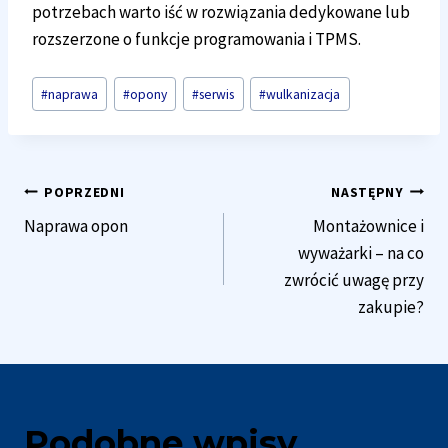
potrzebach warto iść w rozwiązania dedykowane lub
rozszerzone o funkcje programowania i TPMS.
Tagi
#
naprawa
#
opony
#
serwis
#
wulkanizacja
wpisu:
Nawigacja
POPRZEDNI
NASTĘPNY
Naprawa opon
Montażownice i
wpisu
wyważarki – na co
zwrócić uwagę przy
zakupie?
Podobne wpisy