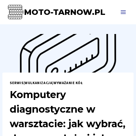
Przejdź
MOTO-TARNOW.PL
do
treści
SERWIS
|
WULKANIZACJA
|
WYWAŻANIE KÓŁ
Komputery
diagnostyczne w
warsztacie: jak wybrać,