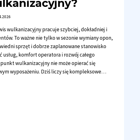
lkanizacyjny?
4.2026
s wulkanizacyjny pracuje szybciej, dokładniej i
entów. To ważne nie tylko w sezonie wymiany opon,
owiedni sprzęt i dobrze zaplanowane stanowisko
ć usług, komfort operatora i rozwój całego
punkt wulkanizacyjny nie może opierać się
wym wyposażeniu. Dziś liczy się kompleksowe…
OSAŻYĆ
OCZESNY
WIS
KANIZACYJNY?