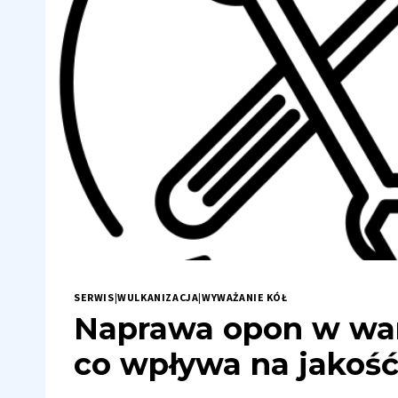
SERWIS
|
WULKANIZACJA
|
WYWAŻANIE KÓŁ
Naprawa opon w war
co wpływa na jakość