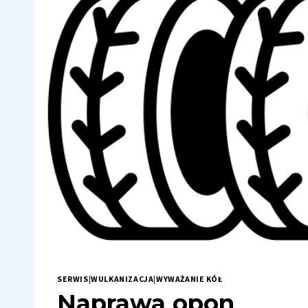
PRZY
ZAKUPIE?
SERWIS
|
WULKANIZACJA
|
WYWAŻANIE KÓŁ
Naprawa opon