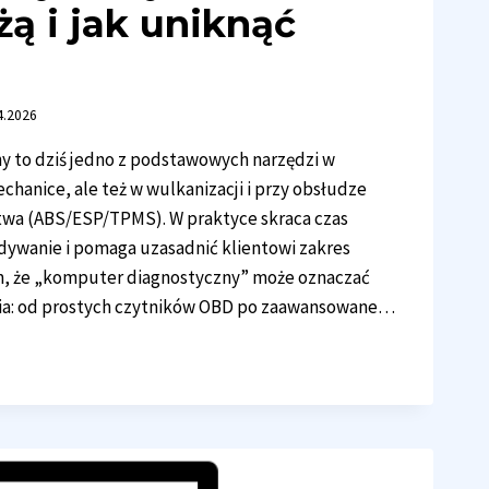
żą i jak uniknąć
4.2026
 to dziś jedno z podstawowych narzędzi w
echanice, ale też w wulkanizacji i przy obsłudze
wa (ABS/ESP/TPMS). W praktyce skraca czas
dywanie i pomaga uzasadnić klientowi zakres
m, że „komputer diagnostyczny” może oznaczać
nia: od prostych czytników OBD po zaawansowane…
PUTERY
GNOSTYCZNE
ZTACIE:
RAĆ,