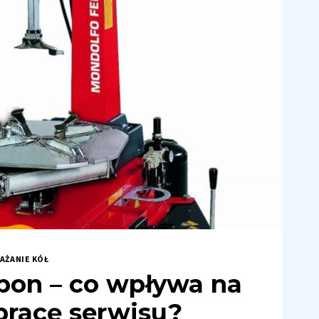
AŻANIE KÓŁ
pon – co wpływa na
pracę serwisu?