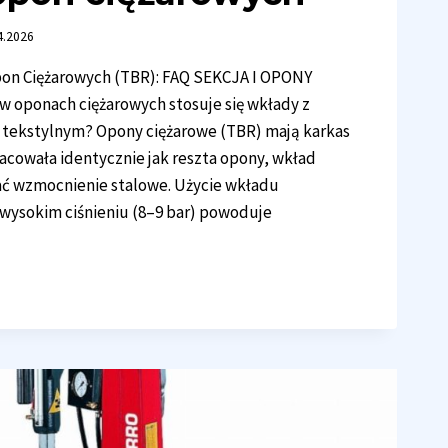
4.2026
pon Ciężarowych (TBR): FAQ SEKCJA I OPONY
w oponach ciężarowych stosuje się wkłady z
 tekstylnym? Opony ciężarowe (TBR) mają karkas
acowała identycznie jak reszta opony, wkład
ć wzmocnienie stalowe. Użycie wkładu
 wysokim ciśnieniu (8–9 bar) powoduje
ŁUGA
N
ŻAROWYCH