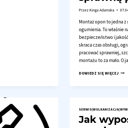
Przez
Kinga Adamska
07.0
Montaż opon to jedna z 
ogumienia. To właśnie n
bezpieczeństwo i jako
skraca czas obsługi, og
pracować sprawniej, sz
montażu to za mało. O j
MON
DOWIEDZ SIĘ WIĘCEJ
OPO
–
CO
WPŁ
NA
SPR
SERWIS
|
WULKANIZACJA
|
WYW
PRA
Jak wypo
SER