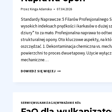
Przez
Kinga Adamska
07.04.2026
Standardy Naprawcze: 5 Filarów Profesjonalnego 
wysokich indeksach prędkości i karkasów o dużej s
dziury” to za mało. Profesjonalna naprawa to odtwo
strukturalnej opony. Oto kluczowe aspekty, na któ
oszczędzać. 1. Dekontaminacja chemiczna vs. mec
powierzchni to proces dwuetapowy. Użycie wyłączni
mechaniczne…
NAPRAWA
DOWIEDZ SIĘ WIĘCEJ
OPON
SERWIS
|
WULKANIZACJA
|
WYWAŻANIE KÓŁ
FaQ dla wulkanizat