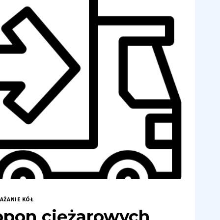
GO
ŻĄ
KNĄĆ
DÓW
AŻANIE KÓŁ
opon ciężarowych