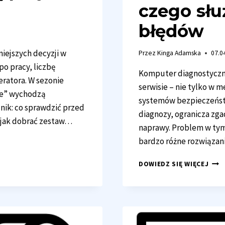
czego słu
błędów
iejszych decyzji w
Przez
Kinga Adamska
07.0
o pracy, liczbę
Komputer diagnostyczny
ratora. W sezonie
serwisie – nie tylko w m
nie” wychodzą
systemów bezpieczeńst
dnik: co sprawdzić przed
diagnozy, ogranicza zga
 jak dobrać zestaw…
naprawy. Problem w ty
bardzo różne rozwiąza
KOM
DOWIEDZ SIĘ WIĘCEJ
DIA
W
WARS
JAK
WYB
DO