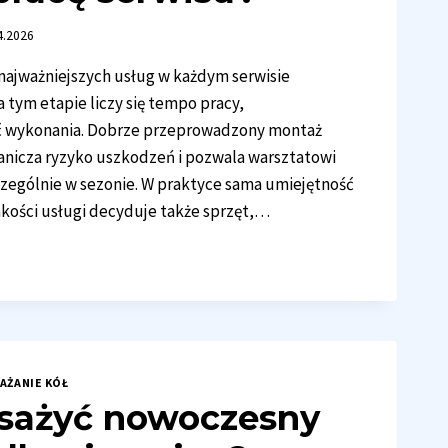
4.2026
najważniejszych usług w każdym serwisie
a tym etapie liczy się tempo pracy,
ść wykonania. Dobrze przeprowadzony montaż
ranicza ryzyko uszkodzeń i pozwala warsztatowi
czególnie w sezonie. W praktyce sama umiejętność
akości usługi decyduje także sprzęt,…
TAŻ
N
YWA
AWNĄ
AŻANIE KÓŁ
CĘ
sażyć nowoczesny
WISU?