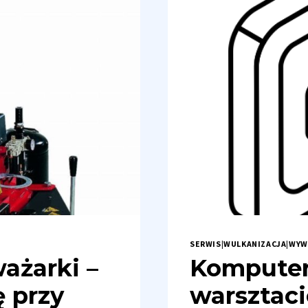
SERWIS
|
WULKANIZACJA
|
WYW
ażarki –
Komputer
 przy
warsztaci