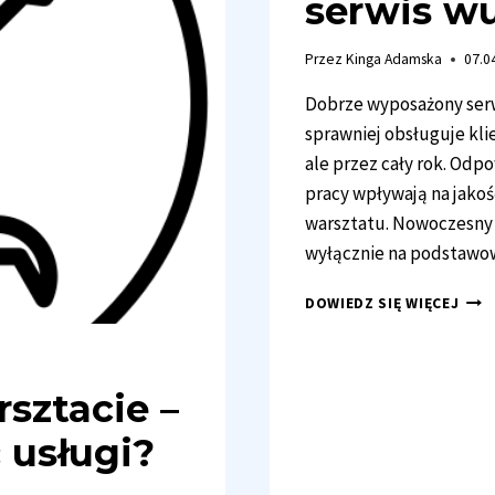
serwis wu
Przez
Kinga Adamska
07.0
Dobrze wyposażony serwi
sprawniej obsługuje kli
ale przez cały rok. Odp
pracy wpływają na jakoś
warsztatu. Nowoczesny 
wyłącznie na podstawo
JAK
DOWIEDZ SIĘ WIĘCEJ
WYP
NOW
SER
WUL
sztacie –
 usługi?