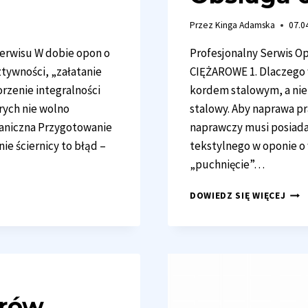
Przez
Kinga Adamska
07.0
Serwisu W dobie opon o
Profesjonalny Serwis O
ztywności, „załatanie
CIĘŻAROWE 1. Dlaczego 
rzenie integralności
kordem stalowym, a nie
rych nie wolno
stalowy. Aby naprawa pr
haniczna Przygotowanie
naprawczy musi posiada
e ściernicy to błąd –
tekstylnego w oponie o
„puchnięcie”…
OBS
DOWIEDZ SIĘ WIĘCEJ
OPO
CIĘ
orów