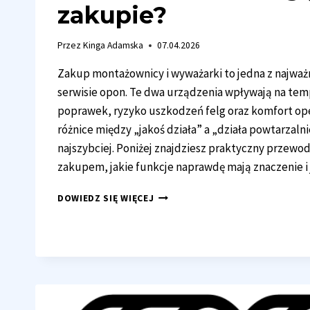
zakupie?
Przez
Kinga Adamska
07.04.2026
Zakup montażownicy i wyważarki to jedna z najważn
serwisie opon. Te dwa urządzenia wpływają na temp
poprawek, ryzyko uszkodzeń felg oraz komfort ope
różnice między „jakoś działa” a „działa powtarzal
najszybciej. Poniżej znajdziesz praktyczny przewo
zakupem, jakie funkcje naprawdę mają znaczenie i
MONTAŻOWNICE
DOWIEDZ SIĘ WIĘCEJ
I
WYWAŻARKI
–
NA
CO
ZWRÓCIĆ
UWAGĘ