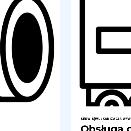
CZE
SŁU
I
JAK
UNI
BŁĘ
SERWIS
|
WULKANIZACJA
|
WYW
Obsługa 