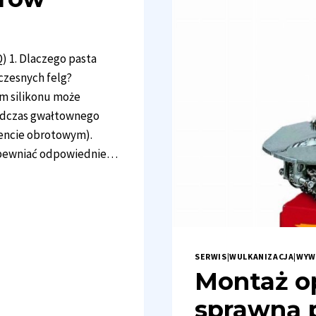
) 1. Dlaczego pasta
czesnych felg?
em silikonu może
podczas gwałtownego
encie obrotowym).
zapewniać odpowiednie…
SERWIS
|
WULKANIZACJA
|
WYW
Montaż o
sprawną 