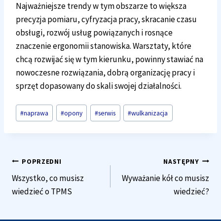
Najważniejsze trendy w tym obszarze to większa
precyzja pomiaru, cyfryzacja pracy, skracanie czasu
obsługi, rozwój usług powiązanych i rosnące
znaczenie ergonomii stanowiska. Warsztaty, które
chcą rozwijać się w tym kierunku, powinny stawiać na
nowoczesne rozwiązania, dobrą organizację pracy i
sprzęt dopasowany do skali swojej działalności.
Tagi
#
naprawa
#
opony
#
serwis
#
wulkanizacja
wpisu:
Nawigacja
POPRZEDNI
NASTĘPNY
Wszystko, co musisz
Wyważanie kół co musisz
wpisu
wiedzieć o TPMS
wiedzieć?