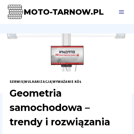
Przejdź
MOTO-TARNOW.PL
do
treści
SERWIS
|
WULKANIZACJA
|
WYWAŻANIE KÓŁ
Geometria
samochodowa –
trendy i rozwiązania